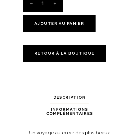
Carton
Découverte
de
AJOUTER AU PANIER
6
bouteilles
quantité
RETOUR À LA BOUTIQUE
DESCRIPTION
INFORMATIONS
COMPLÉMENTAIRES
Un voyage au cœur des plus beaux