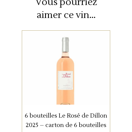
Vous pourriez
aimer ce vin…
Contionnement :: carton de 6
bouteilles
AJOUTER AU PANIER
6 bouteilles Le Rosé de Dillon
2025 – carton de 6 bouteilles