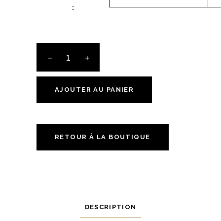
:
L'Offre
Découverte
Château
Dillon
AJOUTER AU PANIER
quantité
RETOUR À LA BOUTIQUE
DESCRIPTION