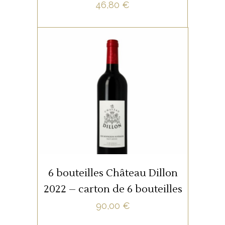
46,80
€
Contionnement :: carton de 6
bouteilles
AJOUTER AU PANIER
6 bouteilles Château Dillon
2022 – carton de 6 bouteilles
90,00
€